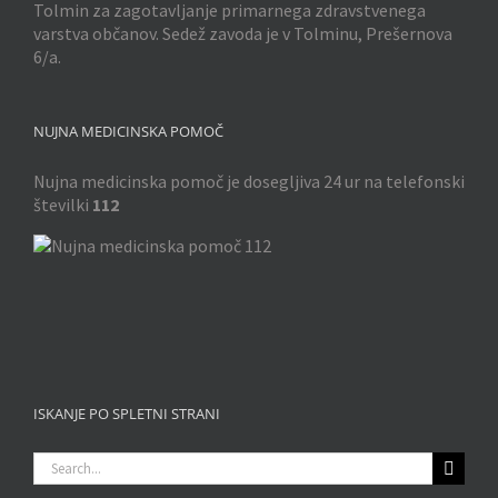
Tolmin za zagotavljanje primarnega zdravstvenega
varstva občanov. Sedež zavoda je v Tolminu, Prešernova
6/a.
NUJNA MEDICINSKA POMOČ
Nujna medicinska pomoč je dosegljiva 24 ur na telefonski
številki
112
ISKANJE PO SPLETNI STRANI
Search
for: