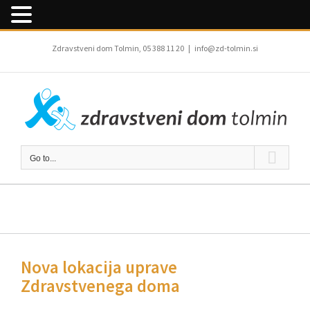
Skip
to
Zdravstveni dom Tolmin, 05 388 11 20
|
info@zd-tolmin.si
content
Go to...
Nova lokacija uprave
Zdravstvenega doma