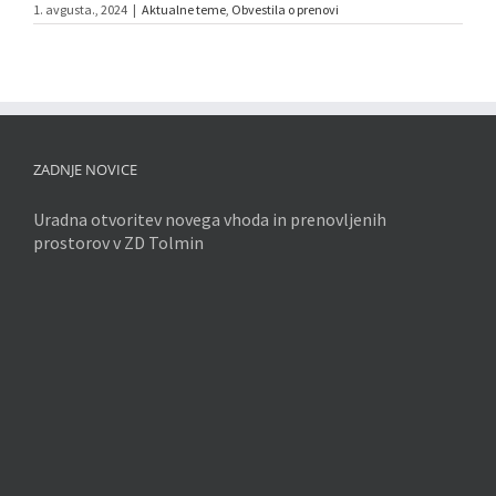
1. avgusta., 2024
|
Aktualne teme
,
Obvestila o prenovi
ZADNJE NOVICE
Uradna otvoritev novega vhoda in prenovljenih
prostorov v ZD Tolmin