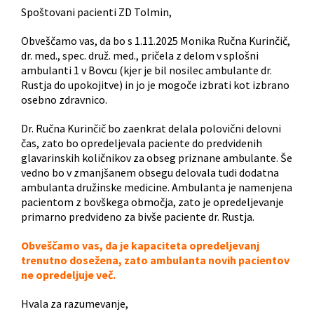
Spoštovani pacienti ZD Tolmin,
Obveščamo vas, da bo s 1.11.2025 Monika Ručna Kurinčič,
dr. med., spec. druž. med., pričela z delom v splošni
ambulanti 1 v Bovcu (kjer je bil nosilec ambulante dr.
Rustja do upokojitve) in jo je mogoče izbrati kot izbrano
osebno zdravnico.
Dr. Ručna Kurinčič bo zaenkrat delala polovični delovni
čas, zato bo opredeljevala paciente do predvidenih
glavarinskih količnikov za obseg priznane ambulante. Še
vedno bo v zmanjšanem obsegu delovala tudi dodatna
ambulanta družinske medicine. Ambulanta je namenjena
pacientom z bovškega območja, zato je opredeljevanje
primarno predvideno za bivše paciente dr. Rustja.
Obveščamo vas, da je kapaciteta opredeljevanj
trenutno dosežena, zato ambulanta novih pacientov
ne opredeljuje več.
Hvala za razumevanje,