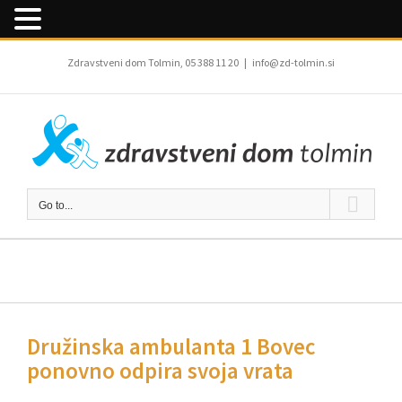
Skip
to
Zdravstveni dom Tolmin, 05 388 11 20
|
info@zd-tolmin.si
content
Go to...
Družinska ambulanta 1 Bovec
ponovno odpira svoja vrata