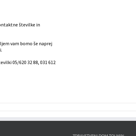
ontaktne številke in
seljem vam bomo še naprej
i.
evilki 05/620 32 88, 031 612
ZDRAVSTVENI DOM TOLMIN