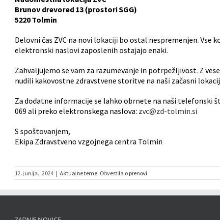
Brunov drevored 13 (prostori SGG)
5220 Tolmin
Delovni čas ZVC na novi lokaciji bo ostal nespremenjen. Vse k
elektronski naslovi zaposlenih ostajajo enaki.
Zahvaljujemo se vam za razumevanje in potrpežljivost. Z ve
nudili kakovostne zdravstvene storitve na naši začasni lokacij
Za dodatne informacije se lahko obrnete na naši telefonski št
069 ali preko elektronskega naslova:
zvc@zd-tolmin.si
S spoštovanjem,
Ekipa Zdravstveno vzgojnega centra Tolmin
12. junija., 2024
|
Aktualne teme
,
Obvestila o prenovi
ZADNJE NOVICE