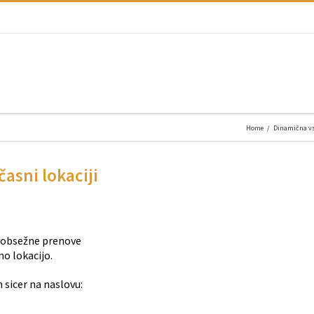
Home
/
Dinamična v
asni lokaciji
i obsežne prenove
o lokacijo.
n sicer na naslovu: