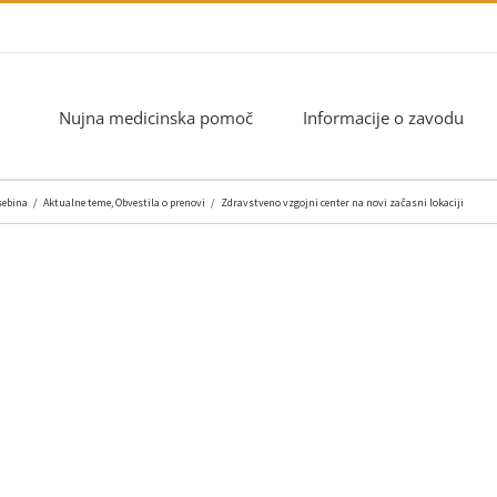
Nujna medicinska pomoč
Informacije o zavodu
sebina
/
Aktualne teme
,
Obvestila o prenovi
/
Zdravstveno vzgojni center na novi začasni lokaciji