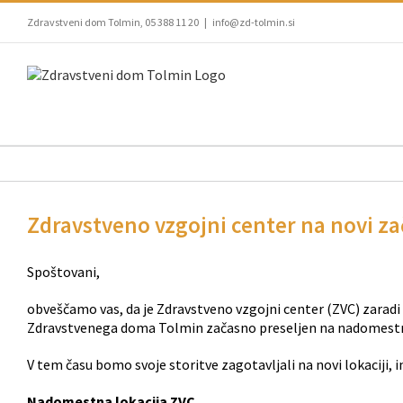
Skip
Zdravstveni dom Tolmin, 05 388 11 20
|
info@zd-tolmin.si
to
content
Zdravstveno vzgojni center na novi zač
Spoštovani,
obveščamo vas, da je Zdravstveno vzgojni center (ZVC) zarad
Zdravstvenega doma Tolmin začasno preseljen na nadomestn
V tem času bomo svoje storitve zagotavljali na novi lokaciji, i
Nadomestna lokacija ZVC