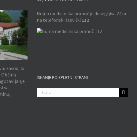
Nujna medicinska pomoč je dosegljiva 24 ur
na telefonski številki
112
vni zavod, ki
, Občina
ISKANJE PO SPLETNI STRANI
agotavljanje
stva
Search
minu,
for: