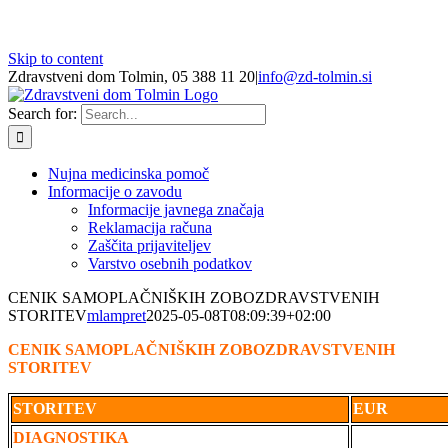
Skip to content
Zdravstveni dom Tolmin, 05 388 11 20
|
info@zd-tolmin.si
Search for:
Nujna medicinska pomoč
Informacije o zavodu
Informacije javnega značaja
Reklamacija računa
Zaščita prijaviteljev
Varstvo osebnih podatkov
CENIK SAMOPLAČNIŠKIH ZOBOZDRAVSTVENIH
STORITEV
mlampret
2025-05-08T08:09:39+02:00
CENIK SAMOPLAČNIŠKIH ZOBOZDRAVSTVENIH
STORITEV
STORITEV
EUR
DIAGNOSTIKA