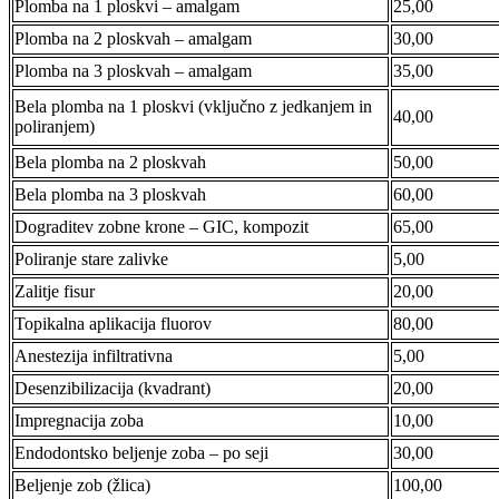
Plomba na 1 ploskvi – amalgam
25,00
Plomba na 2 ploskvah – amalgam
30,00
Plomba na 3 ploskvah – amalgam
35,00
Bela plomba na 1 ploskvi (vključno z jedkanjem in
40,00
poliranjem)
Bela plomba na 2 ploskvah
50,00
Bela plomba na 3 ploskvah
60,00
Dograditev zobne krone – GIC, kompozit
65,00
Poliranje stare zalivke
5,00
Zalitje fisur
20,00
Topikalna aplikacija fluorov
80,00
Anestezija infiltrativna
5,00
Desenzibilizacija (kvadrant)
20,00
Impregnacija zoba
10,00
Endodontsko beljenje zoba – po seji
30,00
Beljenje zob (žlica)
100,00