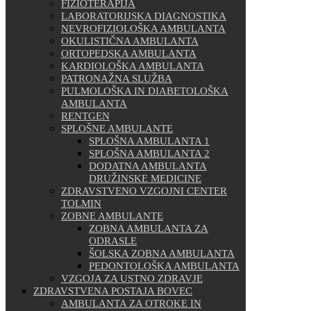
FIZIOTERAPIJA
LABORATORIJSKA DIAGNOSTIKA
NEVROFIZIOLOŠKA AMBULANTA
OKULISTIČNA AMBULANTA
ORTOPEDSKA AMBULANTA
KARDIOLOŠKA AMBULANTA
PATRONAŽNA SLUŽBA
PULMOLOŠKA IN DIABETOLOŠKA
AMBULANTA
RENTGEN
SPLOŠNE AMBULANTE
SPLOŠNA AMBULANTA 1
SPLOŠNA AMBULANTA 2
DODATNA AMBULANTA
DRUŽINSKE MEDICINE
ZDRAVSTVENO VZGOJNI CENTER
TOLMIN
ZOBNE AMBULANTE
ZOBNA AMBULANTA ZA
ODRASLE
ŠOLSKA ZOBNA AMBULANTA
PEDONTOLOŠKA AMBULANTA
VZGOJA ZA USTNO ZDRAVJE
ZDRAVSTVENA POSTAJA BOVEC
AMBULANTA ZA OTROKE IN