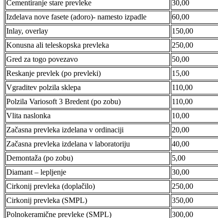
Cementiranje stare prevleke
30,00
Izdelava nove fasete (adoro)- namesto izpadle
60,00
Inlay, overlay
150,00
Konusna ali teleskopska prevleka
250,00
Gred za togo povezavo
50,00
Reskanje prevlek (po prevleki)
15,00
Vgraditev polzila sklepa
110,00
Polzila Variosoft 3 Bredent (po zobu)
110,00
Vlita naslonka
10,00
Začasna prevleka izdelana v ordinaciji
20,00
Začasna prevleka izdelana v laboratoriju
40,00
Demontaža (po zobu)
5,00
Diamant – lepljenje
30,00
Cirkonij prevleka (doplačilo)
250,00
Cirkonij prevleka (SMPL)
350,00
Polnokeramične prevleke (SMPL)
300,00