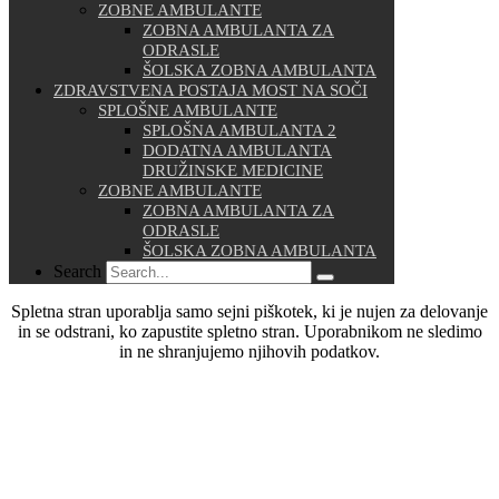
ZOBNE AMBULANTE
ZOBNA AMBULANTA ZA
ODRASLE
ŠOLSKA ZOBNA AMBULANTA
ZDRAVSTVENA POSTAJA MOST NA SOČI
SPLOŠNE AMBULANTE
SPLOŠNA AMBULANTA 2
DODATNA AMBULANTA
DRUŽINSKE MEDICINE
ZOBNE AMBULANTE
ZOBNA AMBULANTA ZA
ODRASLE
ŠOLSKA ZOBNA AMBULANTA
Search
Spletna stran uporablja samo sejni piškotek, ki je nujen za delovanje
in se odstrani, ko zapustite spletno stran. Uporabnikom ne sledimo
in ne shranjujemo njihovih podatkov.