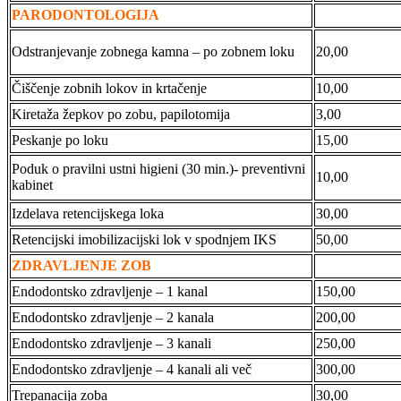
PARODONTOLOGIJA
Odstranjevanje zobnega kamna – po zobnem loku
20,00
Čiščenje zobnih lokov in krtačenje
10,00
Kiretaža žepkov po zobu, papilotomija
3,00
Peskanje po loku
15,00
Poduk o pravilni ustni higieni (30 min.)- preventivni
10,00
kabinet
Izdelava retencijskega loka
30,00
Retencijski imobilizacijski lok v spodnjem IKS
50,00
ZDRAVLJENJE ZOB
Endodontsko zdravljenje – 1 kanal
150,00
Endodontsko zdravljenje – 2 kanala
200,00
Endodontsko zdravljenje – 3 kanali
250,00
Endodontsko zdravljenje – 4 kanali ali več
300,00
Trepanacija zoba
30,00