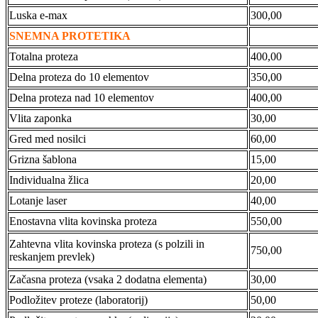
Luska e-max
300,00
SNEMNA PROTETIKA
Totalna proteza
400,00
Delna proteza do 10 elementov
350,00
Delna proteza nad 10 elementov
400,00
Vlita zaponka
30,00
Gred med nosilci
60,00
Grizna šablona
15,00
Individualna žlica
20,00
Lotanje laser
40,00
Enostavna vlita kovinska proteza
550,00
Zahtevna vlita kovinska proteza (s polzili in
750,00
reskanjem prevlek)
Začasna proteza (vsaka 2 dodatna elementa)
30,00
Podložitev proteze (laboratorij)
50,00