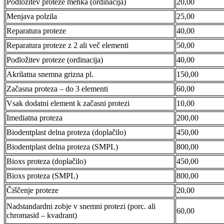
Podložitev proteze mehka (ordinacija)
20,00
Menjava polzila
25,00
Reparatura proteze
40,00
Reparatura proteze z 2 ali več elementi
50,00
Podložitev proteze (ordinacija)
40,00
Akrilatna snemna grizna pl.
150,00
Začasna proteza – do 3 elementi
60,00
Vsak dodatni element k začasni protezi
10,00
Imediatna proteza
200,00
Biodentplast delna proteza (doplačilo)
450,00
Biodentplast delna proteza (SMPL)
800,00
Bioxs proteza (doplačilo)
450,00
Bioxs proteza (SMPL)
800,00
Čiščenje proteze
20,00
Nadstandardni zobje v snemni protezi (porc. ali
60,00
chromasid – kvadrant)