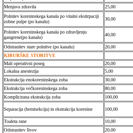
Menjava zdravila
25,00
Polnitev koreninskega kanala po vitalni ekstirpaciji
30,00
zobne pulpe (po kanalu)
Polnitev koreninskega kanala po zdravljenju
40,00
gangrene(po kanalu)
Odstranitev stare polnitve (po kanalu)
20,00
KIRURŠKE STORITVE
Mali operativni poseg
20,00
Lokalna anestezija
5,00
Ekstrakcija enokoreninskega zoba
30,00
Ekstrakcija večkoreninskega zoba
80,00
Komplicirana ekstrakcija zoba
100,00
Separacija (hemisekcija) in ekstrakcija korenine
100,00
Toaleta rane
10,00
Odstranitev šivov
20,00