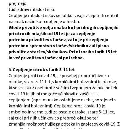
prejmejo
tudi zdravi mladostniki.
Cepljenje mladostnikov se lahko izvaja v cepilnih centrih
na enak način kot cepljenje odraslih.
Glede privolitve velja enako kot pri drugih cepljenjih:
pri otrocih mlajših od 15 let je za cepljenje
potrebna privolitev staršev, zato je pri cepljenju
potrebno spremstvo staršev/skrbnikov ali pisna
privolitev staršev/skrbnikov. Pri otrocih starih 15 let
in več privolitev staršev ni potrebna.
6.
Cepljenje otrok starih 5-11 let
Cepljenje proti covid-19, je posebej priporočljivo za
otroke, stare 5-11 let,s kroničnimi boleznimi in otroke,
ki so v stiku z osebami z večjim tveganjem za hud potek
covid-19 in jih ni mogoče učinkovito zaščititi s
cepljenjem (npr. imunsko oslabljene osebe, sorojenci s
kroničnimi boleznimi). Cepljenje proti covid-19 je
smiselno in varno tudi za ostale otroke, stare 5-11 let,
saj tudi pri njih učinkovito prepreči okužbe ter
zmanjša možnost hujšega poteka in zapletov covid-19. Z