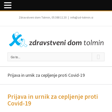
Skip
to
Zdravstveni dom Tolmin, 05 388 11 20
|
info@zd-tolmin.si
content
Go to...
Prijava in urnik za cepljenje proti Covid-19
Prijava in urnik za cepljenje proti
Covid-19