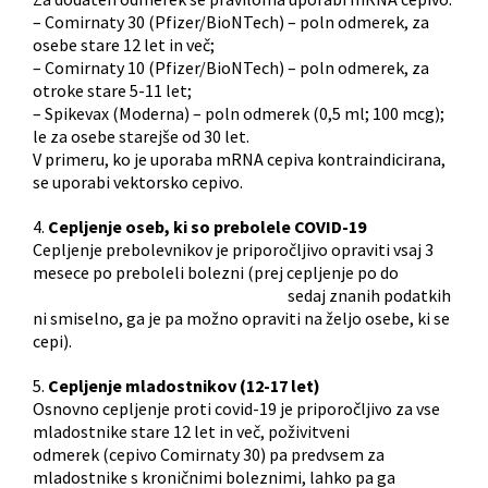
– Comirnaty 30 (Pfizer/BioNTech) – poln odmerek, za
osebe stare 12 let in več;
– Comirnaty 10 (Pfizer/BioNTech) – poln odmerek, za
otroke stare 5-11 let;
– Spikevax (Moderna) – poln odmerek (0,5 ml; 100 mcg);
le za osebe starejše od 30 let.
V primeru, ko je uporaba mRNA cepiva kontraindicirana,
se uporabi vektorsko cepivo.
4.
Cepljenje oseb, ki so prebolele COVID-19
Cepljenje prebolevnikov je priporočljivo opraviti vsaj 3
mesece po preboleli bolezni (prej cepljenje po do
sedaj znanih podatkih
ni smiselno, ga je pa možno opraviti na željo osebe, ki se
cepi).
5.
Cepljenje mladostnikov (12-17 let)
Osnovno cepljenje proti covid-19 je priporočljivo za vse
mladostnike stare 12 let in več, poživitveni
odmerek (cepivo Comirnaty 30) pa predvsem za
mladostnike s kroničnimi boleznimi, lahko pa ga