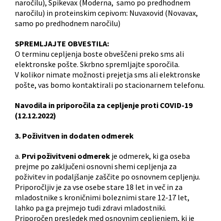
naročilu), Spikevax (Moderna, samo po predhodnem
naročilu) in proteinskim cepivom: Nuvaxovid (Novavax,
samo po predhodnem naročilu)
SPREMLJAJTE OBVESTILA:
O terminu cepljenja boste obveščeni preko sms ali
elektronske pošte. Skrbno spremljajte sporočila.
V kolikor nimate možnosti prejetja sms ali elektronske
pošte, vas bomo kontaktirali po stacionarnem telefonu.
Navodila in priporočila za cepljenje proti COVID-19
(12.12.2022)
3. Poživitven in dodaten odmerek
a.
Prvi poživitveni odmerek
je odmerek, ki ga oseba
prejme po zaključeni osnovni shemi cepljenja za
poživitev in podaljšanje zaščite po osnovnem cepljenju.
Priporočljiv je za vse osebe stare 18 let in več in za
mladostnike s kroničnimi boleznimi stare 12-17 let,
lahko pa ga prejmejo tudi zdravi mladostniki.
Priporočen presledek med osnovnim cepljenjem, ki je