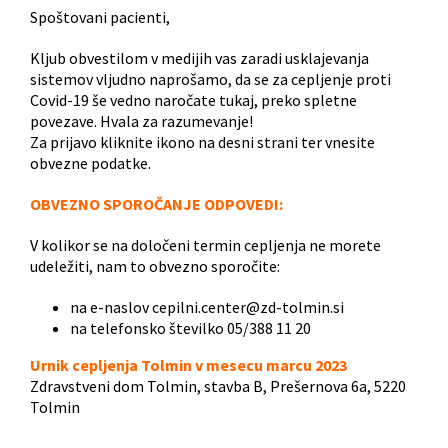
Spoštovani pacienti,
Kljub obvestilom v medijih vas zaradi usklajevanja
sistemov vljudno naprošamo, da se za cepljenje proti
Covid-19 še vedno naročate tukaj, preko spletne
povezave. Hvala za razumevanje!
Za prijavo kliknite ikono na desni strani ter vnesite
obvezne podatke.
OBVEZNO SPOROČANJE ODPOVEDI:
V kolikor se na določeni termin cepljenja ne morete
udeležiti, nam to obvezno sporočite:
na e-naslov cepilni.center@zd-tolmin.si
na telefonsko številko 05/388 11 20
Urnik cepljenja Tolmin v mesecu marcu 2023
Zdravstveni dom Tolmin, stavba B, Prešernova 6a, 5220
Tolmin