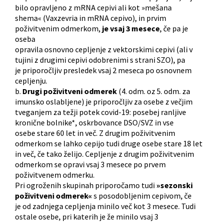
bilo opravljeno z mRNA cepivi ali kot »mešana
shema« (Vaxzevria in mRNA cepivo), in prvim
poživitvenim odmerkom,
je vsaj 3 mesece
, če pa je
oseba
opravila osnovno cepljenje z vektorskimi cepivi (ali v
tujini z drugimi cepivi odobrenimi s strani SZO), pa
je priporočljiv presledek vsaj 2 meseca po osnovnem
cepljenju.
b.
Drugi poživitveni odmerek
(4. odm. oz 5. odm. za
imunsko oslabljene) je priporočljiv za osebe z večjim
tveganjem za težji potek covid-19: posebej ranljive
kronične bolnike*, oskrbovance DSO/SVZ in vse
osebe stare 60 let in več. Z drugim poživitvenim
odmerkom se lahko cepijo tudi druge osebe stare 18 let
in več, če tako želijo. Cepljenje z drugim poživitvenim
odmerkom se opravi vsaj 3 mesece po prvem
poživitvenem odmerku.
Pri ogroženih skupinah priporočamo tudi
»sezonski
poživitveni odmerek«
s posodobljenim cepivom, če
je od zadnjega cepljenja minilo več kot 3 mesece. Tudi
ostale osebe, pri katerih je že minilo vsaj 3