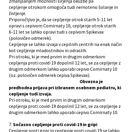
zmanjšanjem možnosti širjenja okužbe pa
cepljenje otrokom omogoča tudi nemoteno šolanje in
življenje.
Priporočljivo je, da se cepljenje otrok starih 5-11 let
opravi s cepivom Comirnaty 10, cepljenje otrok starih
6-11 let se lahko opravi tudi s cepivom Spikevax
(polovičen odmerek).
Cepljenje se lahko izvaja v cepilnih centrih na enak način
kot cepljenje mladostnikov in odraslih.
Pri otroku, ki je med prvim in drugim odmerkom
cepljenja proti covid-19 dopolnil 12 let, se za cepljenje z
drugim odmerkom lahko uporabi cepivo Comirnaty 10
(oz. polovičen odmerek cepiva Spikevax).
Obvezna je
predhodna prijava pri izbranem osebnem pediatru, ki
cepljenje tudi izvaja.
Pri otroku, ki je med prvim in drugim odmerkom
cepljenja proti covid-19 dopolnil 12 let, se za cepljenje z
drugim odmerkom lahko uporabi cepivo Comirnaty 10.
7.
Sočasno cepljenje proti covid-19 in gripi
Cepljenje proti gripi in cepljenje proti covid-19 se lahko