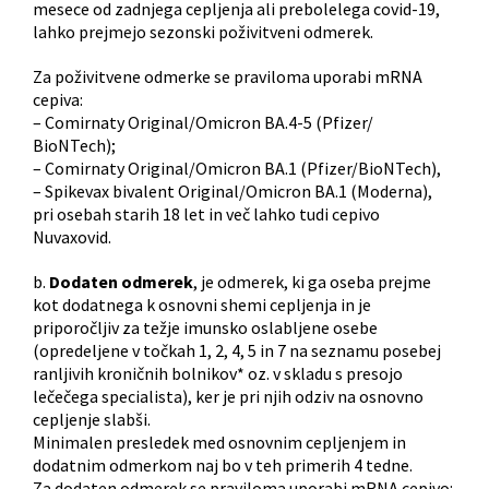
mesece od zadnjega cepljenja ali prebolelega covid-19,
lahko prejmejo sezonski poživitveni odmerek.
Za poživitvene odmerke se praviloma uporabi mRNA
cepiva:
– Comirnaty Original/Omicron BA.4-5 (Pfizer/
BioNTech);
– Comirnaty Original/Omicron BA.1 (Pfizer/BioNTech),
– Spikevax bivalent Original/Omicron BA.1 (Moderna),
pri osebah starih 18 let in več lahko tudi cepivo
Nuvaxovid.
b.
Dodaten odmerek
, je odmerek, ki ga oseba prejme
kot dodatnega k osnovni shemi cepljenja in je
priporočljiv za težje imunsko oslabljene osebe
(opredeljene v točkah 1, 2, 4, 5 in 7 na seznamu posebej
ranljivih kroničnih bolnikov* oz. v skladu s presojo
lečečega specialista), ker je pri njih odziv na osnovno
cepljenje slabši.
Minimalen presledek med osnovnim cepljenjem in
dodatnim odmerkom naj bo v teh primerih 4 tedne.
Za dodaten odmerek se praviloma uporabi mRNA cepivo: